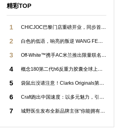
精彩TOP
1
CHICJOC巴黎门店重磅开业，同步首发大师香水系列
2
白色的低语，响亮的叛逆 WANG FENG COUTURE 2025秋冬系列发布
3
Off-White™携手AC米兰推出限量联名T恤 助力体育改变世界行动
4
概念180第二代h6反重力胶囊全球上市发布 重塑骨相之美，开启口服2.0时代
5
袋鼠出没请注意！Clarks Originals第二届袋鼠鞋日重磅开「箱」
6
Craft跑出中国速度：以多元魅力，引领耐力运动新风尚
7
城野医生发布全新品牌主张“你能拥有更多” 以全新VC100高光精粹水赋能肌肤不设限