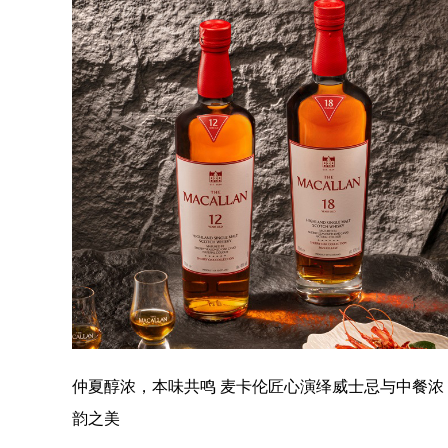
仲夏醇浓，本味共鸣 麦卡伦匠心演绎威士忌与中餐浓
韵之美