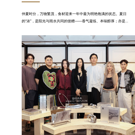
仲夏时分，万物繁茂，食材迎来一年中最为明艳饱满的状态。夏日
的“浓”，是阳光与雨水共同的馈赠——香气凝练、本味醇厚；亦是...