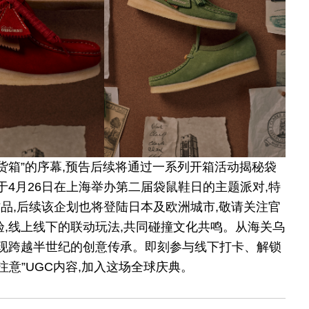
秘货箱”的序幕,预告后续将通过一系列开箱活动揭秘袋
于4月26日在上海举办第二届袋鼠鞋日的主题派对,特
作品,后续该企划也将登陆日本及欧洲城市,敬请关注官
验,线上线下的联动玩法,共同碰撞文化共鸣。从海关乌
呈现跨越半世纪的创意传承。即刻参与线下打卡、解锁
注意”UGC内容,加入这场全球庆典。