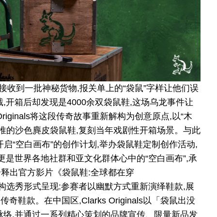
员接收到一批神秘货物,报关单上的“袋鼠”字样让他们误
,开箱后却发现是4000余双袋鼠鞋,这场乌龙事件让
riginals将这段传奇故事重新解构为创意原点,以“木
主推的沙色麂皮袋鼠鞋,复刻当年戏剧性开箱场景。与此
术家合作开启“空白画布”的创作计划,举办袋鼠鞋定制创作活动,
更是世界各地社群和亚文化群体心中的“空白画布”,承
释出官方影片《袋鼠鞋:全球都在穿
D》,以虚构选秀形式呈现:参赛者以幽默方式重新演绎鞋款,展
款。在中国区,Clarks Originals以「袋鼠出没
脉络,并通过一系列精心策划的品牌宣传、限量新品发