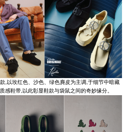
鼠鞋日限定款,以玫红色、沙色、绿色麂皮为主调,于细节中暗藏
配质感鞋带,以此彰显鞋款与袋鼠之间的奇妙缘分。