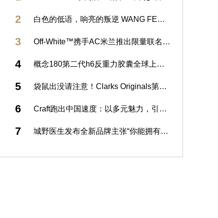
2
白色的低语，响亮的叛逆 WANG FENG COUTURE 2025秋冬系列发布
3
Off-White™携手AC米兰推出限量联名T恤 助力体育改变世界行动
4
概念180第二代h6反重力胶囊全球上市发布 重塑骨相之美，开启口服2.0时代
5
袋鼠出没请注意！Clarks Originals第二届袋鼠鞋日重磅开「箱」
6
Craft跑出中国速度：以多元魅力，引领耐力运动新风尚
7
城野医生发布全新品牌主张“你能拥有更多” 以全新VC100高光精粹水赋能肌肤不设限