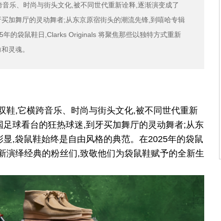
它横跨音乐、时尚与街头文化,被不同世代重新诠释,逐渐演变成了
买加舞厅的灵动舞者;从东京原宿街头的潮流先锋,到嘻哈专辑
鼠鞋日,Clarks Originals 将聚焦那些以独特方式重新
力和灵魂。
是一双鞋,它横跨音乐、时尚与街头文化,被不同世代重新
国足球看台的狂热球迷,到牙买加舞厅的灵动舞者;从东
显,袋鼠鞋始终是自由风格的典范。在2025年的袋鼠
独特方式重新演绎经典的粉丝们,致敬他们为袋鼠鞋赋予的全新生