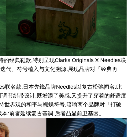
特别呈现Clarks Originals X Needles联
质迭代、符号植入与文化溯源,展现品牌对「经典再
Needles联名款,日本先锋品牌Needles以复古松弛闻名,此
可调节绑带设计,既增添了美感,又提升了穿着的舒适度
s独特世界观的和平与蝴蝶符号,暗喻两个品牌对「打破
本:前者延续复古基调,后者凸显前卫基因。