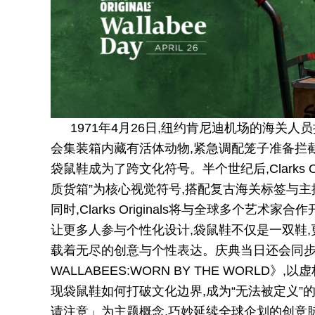
1971年4月26日,纽约肯尼迪机场的海关人
会集装箱内藏有活体动物,紧急调配笼子准备拦截
袋鼠鞋成为了跨文化符号。半个世纪后,Clarks O
质货箱”为核心视觉符号,搭配复古海关标签与
同时,Clarks Originals将与全球多个艺
让更多人参与个性化设计,袋鼠鞋不仅是一双鞋,
载着无尽的创意与个性表达。庆典当日还会同步
WALLABEES:WORN BY THE WORL
现袋鼠鞋如何打破文化边界,成为“无法被定义”的传奇鞋
请注意」为主题概念,巧妙延续全球企划的创意