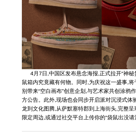
4月7日,中国区发布悬念海报,正式拉开“神
鼠箱内究竟藏有何物。同时,为庆祝这一盛事,将
别带来“空白画布”创意企划,与艺术家共创涂鸦
方公告。此外,现场也会同步开启派对沉浸式体
龙到文化图腾,从萨默塞特郡到上海街头,完整
限定周边,或通过社交平台上传你的“袋鼠出没请