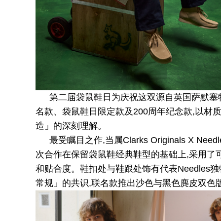
第二届袋鼠鞋日为庆祝这双源自英国萨默塞特的经典鞋款,
名款、袋鼠鞋日限定款及200周年纪念款,以材
造」的深刻理解。
最受瞩目之作,当属Clarks Originals X 
次合作在保留袋鼠鞋经典鞋型的基础上,采用了
和贴合度。鞋扣处与鞋跟处饰有代表Needle
常规」的共识,联名款推出沙色与黑色麂皮双色版