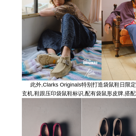
此外,Clarks Originals特别打造袋
玄机,鞋跟压印袋鼠鞋标识,配有袋鼠形皮牌,搭