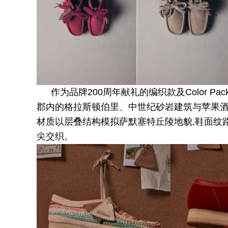
作为品牌200周年献礼的编织款及Color 
郡内的格拉斯顿伯里、中世纪砂岩建筑与苹果酒
材质以层叠结构模拟萨默塞特丘陵地貌,鞋面纹
尖交织。