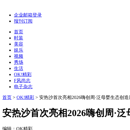
企业邮箱登录
报刊订阅
首页
时装
美容
娱乐
视频
秀场
生活
OK!精彩
F风尚志
电子杂志
首页
>
OK!精彩
>
安热沙首次亮相2026嗨创周·泛母婴生态创
安热沙首次亮相2026嗨创周·
编辑：OK精彩