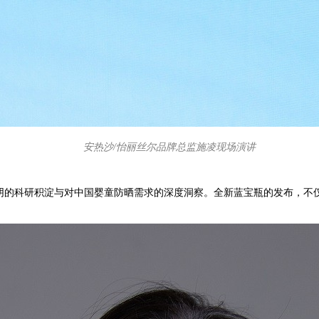
安热沙/怡丽丝尔品牌总监施凌现场演讲
阴的科研积淀与对中国婴童防晒需求的深度洞察。全新蓝宝瓶的发布，不仅