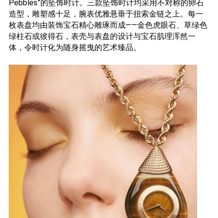
Pebbles”的坠饰时计。三款坠饰时计均采用不对称的卵石
造型，雕塑感十足，腕表优雅悬垂于扭索金链之上。每一
枚表盘均由装饰宝石精心雕琢而成——金色虎眼石、草绿色
绿柱石或彼得石，表壳与表盘的设计与宝石肌理浑然一
体，令时计化为随身摇曳的艺术臻品。