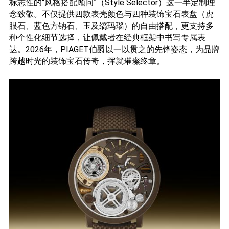
标志性的“风格搭配顾问”（Style Selector）这一半定制理
念致敬。不仅提供四款表壳颜色与四种装饰宝石表盘（虎
眼石、蓝色方钠石、玉及缟玛瑙）的自由搭配，更支持多
种个性化细节选择，让佩戴者在经典框架中书写专属表
达。2026年，PIAGET伯爵以一以贯之的先锋姿态，为品牌
跨越时光的装饰宝石传奇，挥就璀璨终章。