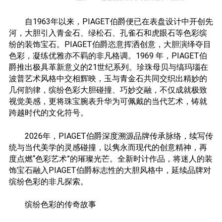
自1963年以来，PIAGET伯爵便已在表盘设计中开创先
河，大胆引入青金石、绿松石、孔雀石和虎眼石等色彩缤
纷的装饰宝石。PIAGET伯爵恣意挥洒创意，大胆演绎夺目
色彩，凝练优雅亦不羁的非凡格调。1969 年，PIAGET伯
爵推出极具革新意义的21世纪系列。珍珠母贝与缟玛瑙在
波普艺术风格中交相辉映，玉与青金石共同交织出精妙的
几何韵律，缤纷色彩大胆碰撞、巧妙交融，不仅成就极致
视觉美感，更将珠宝腕表升华为可佩戴的当代艺术，铸就
跨越时代的文化符号。
2026年，PIAGET伯爵深度溯源品牌传承脉络，续写传
统与当代美学的灵感碰撞，以隽永而现代的创意精神，再
度点燃“色彩艺术”的璀璨光芒。全新时计作品，将迷人的装
饰宝石融入PIAGET伯爵标志性的大胆风格中，延续品牌对
缤纷色彩的非凡探索。
缤纷色彩的传奇故事