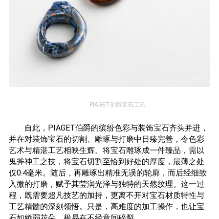
PIAGET伯爵宝石工艺
自此，PIAGET伯爵的缤纷色彩与装饰宝石齐头并进，
并在对装饰宝石的切割、雕琢与打磨中日臻完善，令色彩
艺术与精湛工艺相映生辉。将宝石雕琢成一件臻品，需以
鬼斧神工之技，将宝石切割至恰到好处的厚度，最薄之处
仅0.4毫米。随后，再雕琢出精准无误的轮廓，而后经细致
入微的打磨，赋予其莹润光泽与独特的天然纹理。这一过
程，既需要超凡技艺的加持，更离不开对宝石材质特性与
工艺精髓的深刻领悟。只是，高难度的加工操作，也让宝
石如娇弱花朵，极易在不经意间碎裂。