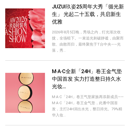
JUZUI玖姿25周年大秀「循光新
生」 光起二十五载，共启新生
优雅
2026年8月5日晚，秀场之内，灯光渐次收
拢，全场暗下。一束追光刺破静谧，由聚而
散、由散而归，最终聚焦于T台中央——光
落，秀...
M·A·C全新「24H」卷王金气垫
中国首发 实力打造整日持久水
光妆...
M·A·C「24H」卷王气垫家族再添新成员——
M·A·C「24H」卷王金气垫，此番中国首
发，主打24H润出水光，整日持光。79%精
华入妆...