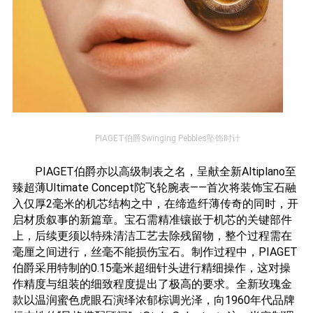
PIAGET伯爵Swinging Pebbles坠饰时计
PIAGET伯爵亦以高级制表之名，呈献全新Altiplano至
臻超薄Ultimate Concept陀飞轮腕表——首次将装饰宝石融
入仅厚2毫米的机芯结构之中，在缔造纤薄传奇的同时，开
启材质叙事的新篇章。宝石需精准镶嵌于机芯的关键部件
上，后续更须以特殊清洁工艺去除残留物，整个过程需在
毫厘之间进行，丝毫不能损伤宝石。制作过程中，PIAGET
伯爵采用特制的0.15毫米超细针头进行精细操作，这对操
作精度与组装的细致程度提出了极高的要求。全新玫瑰金
款以温润蜜色虎眼石演绎浓郁棕调光泽，向1960年代品牌