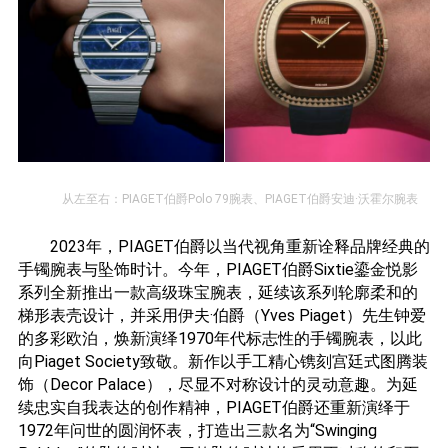
从左至右：PIAGET伯爵Polo 79腕表、PIAGET伯爵安迪·沃霍尔腕表
2023年，PIAGET伯爵以当代视角重新诠释品牌经典的
手镯腕表与坠饰时计。今年，PIAGET伯爵Sixtie鎏金悦影
系列全新推出一款高级珠宝腕表，延续该系列轮廓柔和的
梯形表壳设计，并采用伊夫·伯爵（Yves Piaget）先生钟爱
的多彩欧泊，焕新演绎1970年代标志性的手镯腕表，以此
向Piaget Society致敬。新作以手工精心镌刻宫廷式图腾装
饰（Decor Palace），尽显不对称设计的灵动意趣。为延
续忠实自我表达的创作精神，PIAGET伯爵还重新演绎于
1972年问世的圆润怀表，打造出三款名为“Swinging