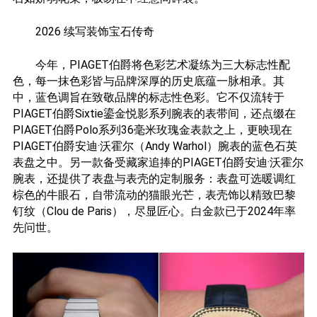
2026
续写装饰宝石传奇
今年，PIAGET伯爵将色彩艺术凝练为三大标志性配
色，每一抹色彩皆与品牌深厚的历史底蕴一脉相承。其
中，蓝色调旨在致敬品牌的标志性色彩。它不仅流转于
PIAGET伯爵Sixtie鎏金悦影系列腕表的表带间，还点缀在
PIAGET伯爵Polo系列36毫米玫瑰金表款之上，更映现在
PIAGET伯爵安迪·沃霍尔（Andy Warhol）腕表的蓝色石英
表盘之中。另一款备受藏家追捧的PIAGET伯爵安迪·沃霍尔
腕表，还提供了表盘与表壳的定制服务：表盘可选暖调红
棕色的牛眼石，自带流动的猫眼光芒，表壳饰以精致巴黎
钉纹（Clou de Paris），尽显匠心。白金款已于2024年率
先问世。