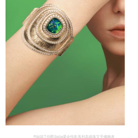
PIAGET伯爵Sixtie鎏金悦影系列高级珠宝手镯腕表