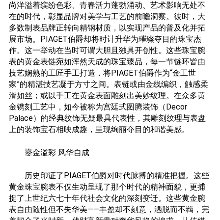
尚洋溢着缤纷色彩、青春活力蓬勃涌动、艺术影响无处不
在的时代，彰显品牌对美学与工艺的前瞻洞察。彼时，大
多数制表品牌正转向精钢材质，以实现产品的普及化并拓
展市场。PIAGET伯爵却将时计升华为璀璨夺目的珠宝杰
作。这一举动在当时可谓大胆且独具开创性。这些珠宝腕
表的黄金表链宛如浑然天成的珠宝臻品，每一节链环皆由
技艺娴熟的工匠手工打造，将PIAGET伯爵作为“金工世
家”的精湛技艺凝于方寸之间。表链或由金线编织，触感柔
滑如丝；或以手工在黄金表面雕刻出美妙纹理。在众多黄
金镌刻工艺中，如今被称为宫廷式图腾装饰（Decor
Palace）的经典纹饰无疑最具代表性，其雕刻纹理与表盘
上的装饰宝石相映成趣，呈现绚丽夺目的和谐美感。
鎏金溢彩 风华自成
历史印证了PIAGET伯爵对时代脉搏的精准把握。这些
黄金珠宝腕表不仅生动呈现了那个时代的精神面貌，更捕
捉了上世纪六七十年代社会文化的深刻变迁。这些黄金腕
表自由随性但不失华美——丰盈却不刻意，洒脱而不羁，完