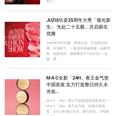
的人。
JUZUI玖姿25周年大秀「循光新
生」 光起二十五载，共启新生
优雅
2026年8月5日晚，秀场之内，灯光渐次收
拢，全场暗下。一束追光刺破静谧，由聚而
散、由散而归，最终聚焦于T台中央——光
落，秀...
M·A·C全新「24H」卷王金气垫
中国首发 实力打造整日持久水
光妆...
M·A·C「24H」卷王气垫家族再添新成员——
M·A·C「24H」卷王金气垫，此番中国首
发，主打24H润出水光，整日持光。79%精