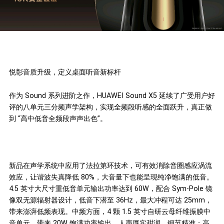
悦彰音质升级，定义桌面听音新标杆
作为 Sound 系列进阶之作，HUAWEI Sound X5 延续了广受用户好
评的八单元三分频声学架构，实现全频段听感的全面跃升，真正做
到 “高中低音全频段声声出色”。
新品在声学系统中应用了法拉第环技术，可有效消除音圈感应涡流
效应，让谐波失真降低 80%，大音量下也能呈现纯净饱满的低音。
4.5 英寸大尺寸重低音单元输出功率达到 60W，配合 Sym-Pole 镜
像双无源辐射器设计，低音下潜至 36Hz，最大冲程可达 25mm，
带来澎湃低频表现。中频方面，4 颗 1.5 英寸自研云母纤维振膜中
音单元，带来 20W 饱满功率输出，人声厚实甜润、细节精准；高