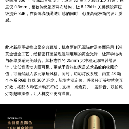
身采用 360° 全金属出音孔设计，通过 3D 曲面无接缝工艺打造，厚
度仅 0.8mm，相较传统塑胶网布结构，让 8-12kHz 关键频段声压
级提升 3dB，在保障高频通透听感的同时，彰显高端极简的设计质
感。
此次新品重磅推出鎏金典藏版，机身两侧无源辐射器表面采用 18K
黄金镀金工艺，经精密打磨呈现温润璀璨的黄金光泽，让声学结构
与奢华质感完美融合。其标志性的 25mm 大冲程无源辐射器设
计，让低音震动肉眼可见，更赋予音箱如家居艺术品般的收藏价
值，可自然融入多元家居风格。同时，幻彩灯效系统，内置 48 颗
全色系 RGB 灯珠 360° 环绕，新增声源定位、呼吸聆听等智慧交互
灯效，搭配 6 种艺术动态壁纸，支持一点焕彩、一盖静音、双拍熄
灯等趣味操作，让人机交互更有温度。