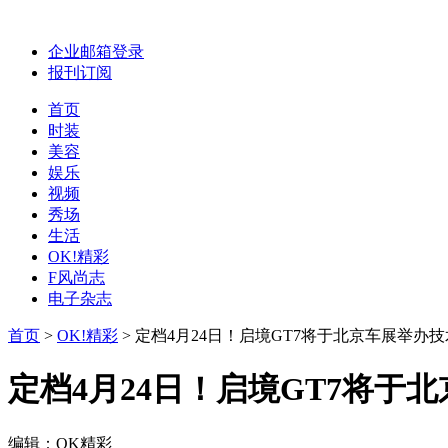
企业邮箱登录
报刊订阅
首页
时装
美容
娱乐
视频
秀场
生活
OK!精彩
F风尚志
电子杂志
首页
>
OK!精彩
>
定档4月24日！启境GT7将于北京车展举办
定档4月24日！启境GT7将于
编辑：OK精彩