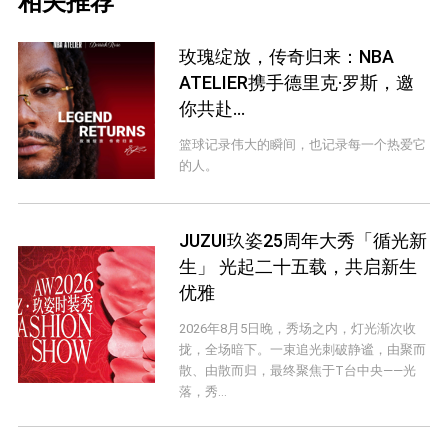
相关推荐
玫瑰绽放，传奇归来：NBA
ATELIER携手德里克·罗斯，邀
你共赴...
篮球记录伟大的瞬间，也记录每一个热爱它
的人。
JUZUI玖姿25周年大秀「循光新
生」 光起二十五载，共启新生
优雅
2026年8月5日晚，秀场之内，灯光渐次收
拢，全场暗下。一束追光刺破静谧，由聚而
散、由散而归，最终聚焦于T台中央——光
落，秀...