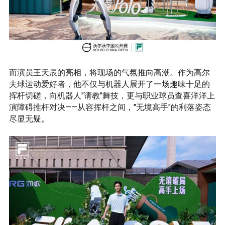
而演员王天辰的亮相，将现场的气氛推向高潮。作为高尔
夫球运动爱好者，他不仅与机器人展开了一场趣味十足的
挥杆切磋，向机器人"请教"舞技，更与职业球员查喜洋洋上
演障碍推杆对决——从容挥杆之间，"无境高手"的利落姿态
尽显无疑。