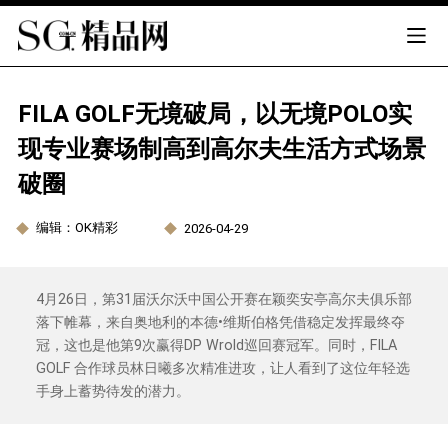
FILA GOLF无境破局，以无境POLO实
现专业赛场制高到高尔夫生活方式场景
破圈
编辑：OK精彩
2026-04-29
4月26日，第31届沃尔沃中国公开赛在颖奕安亭高尔夫俱乐部
落下帷幕，来自奥地利的本德•维斯伯格凭借稳定发挥最终夺
冠，这也是他第9次赢得DP Wrold巡回赛冠军。同时，FILA
GOLF 合作球员林日曦多次精准进攻，让人看到了这位年轻选
手身上蓄势待发的潜力。