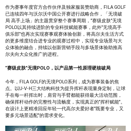
作为赛事年度官方合作伙伴及独家服装赞助商，FILA GOLF
已连续四年与沃尔沃中国公开赛进行战略合作，「无境破
局 高手上场」的主题贯穿整个赛事周期，"赛级皮肤"无境
POLO以其持续进阶的专业科技赋能赛事，此外"无境高手
俱乐部"也再次实现赛事观赛体验创新，将高尔夫生活方式
的更多维度结合进专业的观赛过程中，实现专业场景与大
众体验的融合，持续以创新营销手段与多场景体验助推高
尔夫向大众化推广的进程。
"赛级皮肤"无境POLO，以产品第一性原理硬核破局
今年，FILA GOLF的无境POLO系列，成为赛事装备的焦
点。以U-V-H三大结构科技为提升挥杆表现量身定制，让球
手在每一杆挥出时，肩背与手臂都能获得最大活动范围，
确保挥杆动作的完整性与流畅度，实现真正的"挥杆赋能"。
在设计上更精准回应年轻一代高尔夫爱好者"既要专业，又
要多元场景适配"的需求变化。