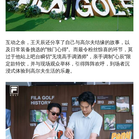
互动之余，王天辰还分享了自己与高尔夫结缘的故事，以
及日常装备挑选的"独门心得"。而最令粉丝惊喜的环节，莫
过于他站上吧台瞬切"无境高手调酒师"，亲手调制"心辰"限
定款特饮，并与现场观众举杯，引得阵阵欢呼，到场者沉
浸式体验到高尔夫生活的乐趣。