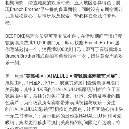
相聚同欢，缔造难忘的欢乐时光。五大展区各具特色，展
现Brunch Brother早午餐的多重面貌，同时设有专属空间让
儿童放松身心，尽情玩乐及探索，势必横扫全城打卡热
榜。
BESPOKE隽环会员更可享专属礼遇，在活动期间于澳门壹
號廣塲消费满10,000澳门元，即可获赠 Brunch Brother迷
你毛绒匙扣一个；消费满2,000澳门元，即可于壹號廣塲 x
Brunch Brother韩式自拍亭免费拍照一次，留住黄金周的欢
乐一刻。
另一焦点
“美高梅 × HAHALULU × 壹號廣塲潮流艺术展”
，
展期由5月1日至8月31日。展览贯穿澳门壹號廣塲与澳门
美高梅，其中3.4米高的“HAHALULU福愿葫芦树”伫立于壹
號廣塲中庭，悬挂分别象征健康、财运、爱情及事业的四
色葫芦，为商场及所有宾客带来满满祝福与欢乐；旁边
的“HAHALULU幻彩镜”可切换灯光颜色，让宾客随心拍出独
一无二打卡照片；展示柜内的迷你版HAHALULU 同样可爱
吸睛，宾客更可移步至澳门美高梅的期间限定店选购，将