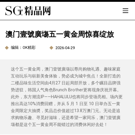
澳门壹號廣塲五一黄金周惊喜绽放
编辑：OK精彩
2026-04-29
这个五一黄金周，澳门壹號廣塲以尊尚购物礼遇、趣味家庭
互动玩乐与崭新美食体验，势必成为城中焦点！全新打造的
二楼品味生活空间由4月27 日起局部开放，多个瞩目品牌强
势进驻，韩国人气角色Brunch Brother更将现身庆祝开幕。
此外，东方潮流IP——HAHALULU也将同步登场亮相。场内更
推出高达10%消费回赠，并从 5 月 1 日至 10 日举办五一黄
金周限定大抽奬，奖品总价值超过13.8万澳门元。无论是追
求购物乐趣、寻觅好滋味，还是希望一家同乐，澳门壹號廣
塲都是这个五一黄金周不能错过的消费休闲好去处！