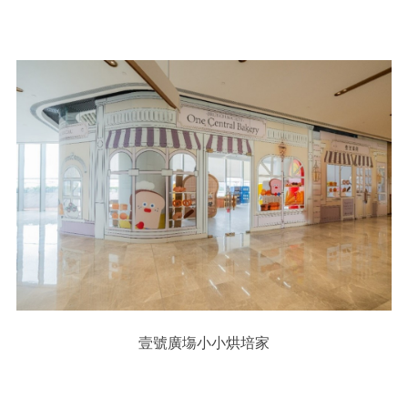
壹號廣塲小小烘培家