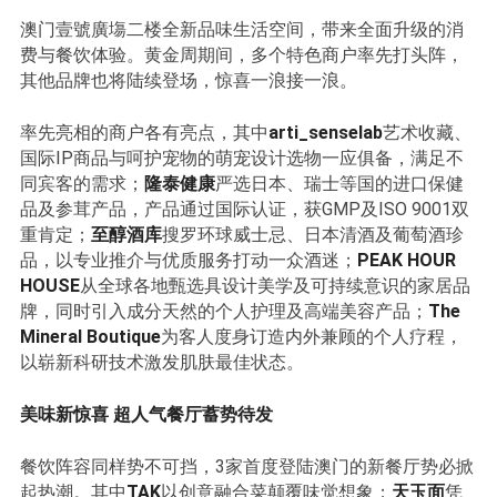
澳门壹號廣塲二楼全新品味生活空间，带来全面升级的消
费与餐饮体验。黄金周期间，多个特色商户率先打头阵，
其他品牌也将陆续登场，惊喜一浪接一浪。
率先亮相的商户各有亮点，其中
arti_senselab
艺术收藏、
国际IP商品与呵护宠物的萌宠设计选物一应俱备，满足不
同宾客的需求；
隆泰健康
严选日本、瑞士等国的进口保健
品及参茸产品，产品通过国际认证，获GMP及ISO 9001双
重肯定；
至醇酒库
搜罗环球威士忌、日本清酒及葡萄酒珍
品，以专业推介与优质服务打动一众酒迷；
PEAK HOUR
HOUSE
从全球各地甄选具设计美学及可持续意识的家居品
牌，同时引入成分天然的个人护理及高端美容产品；
The
Mineral Boutique
为客人度身订造内外兼顾的个人疗程，
以崭新科研技术激发肌肤最佳状态。
美味新惊喜 超人气餐厅蓄势待发
餐饮阵容同样势不可挡，3家首度登陆澳门的新餐厅势必掀
起热潮。其中
TAK
以创意融合菜颠覆味觉想象；
天玉面
凭