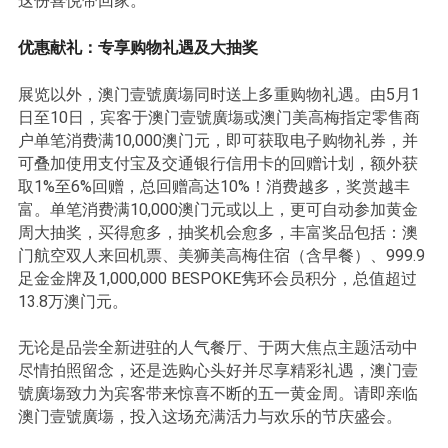
这份喜悦带回家。
优惠献礼：专享购物礼遇及大抽奖
展览以外，澳门壹號廣塲同时送上多重购物礼遇。由5月1
日至10日，宾客于澳门壹號廣塲或澳门美高梅指定零售商
户单笔消费满10,000澳门元，即可获取电子购物礼券，并
可叠加使用支付宝及交通银行信用卡的回赠计划，额外获
取1%至6%回赠，总回赠高达10%！消费越多，奖赏越丰
富。单笔消费满10,000澳门元或以上，更可自动参加黄金
周大抽奖，买得愈多，抽奖机会愈多，丰富奖品包括：澳
门航空双人来回机票、美狮美高梅住宿（含早餐）、999.9
足金金牌及1,000,000 BESPOKE隽环会员积分，总值超过
13.8万澳门元。
无论是品尝全新进驻的人气餐厅、于两大焦点主题活动中
尽情拍照留念，还是选购心头好并尽享精彩礼遇，澳门壹
號廣塲致力为宾客带来惊喜不断的五一黄金周。请即亲临
澳门壹號廣塲，投入这场充满活力与欢乐的节庆盛会。