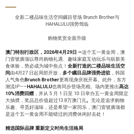
全新二楼品味生活空间瞩目登场 Brunch Brother与
HAHALULU强势驾临
购物奖赏全面升级
澳门特别行政区，2026年4月29日 —
这个五一黄金周，澳
门壹號廣塲以尊尚购物礼遇、趣味家庭互动玩乐与崭新美
食体验，势必成为城中焦点！
全新打造的二楼品味生活空
间
由4月27 日起局部开放，
多个瞩目品牌强势进驻
，韩国
人气角色
Brunch Brother
更将现身庆祝开幕。此外，东方
潮流IP——
HAHALULU
也将同步登场亮相。场内更推出
高达
10%消费回赠
，并从 5 月 1 日至 10 日举办五一黄金周限定
大抽奬，奖品总价值超过13.8万澳门元
。
无论是追求购物
乐趣、寻觅好滋味，还是希望一家同乐，澳门壹號廣塲都
是这个五一黄金周不能错过的消费休闲好去处！
精选国际品牌 重新定义时尚生活格局