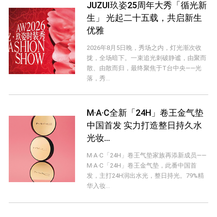
JUZUI玖姿25周年大秀「循光新
生」 光起二十五载，共启新生
优雅
2026年8月5日晚，秀场之内，灯光渐次收
拢，全场暗下。一束追光刺破静谧，由聚而
散、由散而归，最终聚焦于T台中央——光
落，秀...
M·A·C全新「24H」卷王金气垫
中国首发 实力打造整日持久水
光妆...
M·A·C「24H」卷王气垫家族再添新成员——
M·A·C「24H」卷王金气垫，此番中国首
发，主打24H润出水光，整日持光。79%精
华入妆...