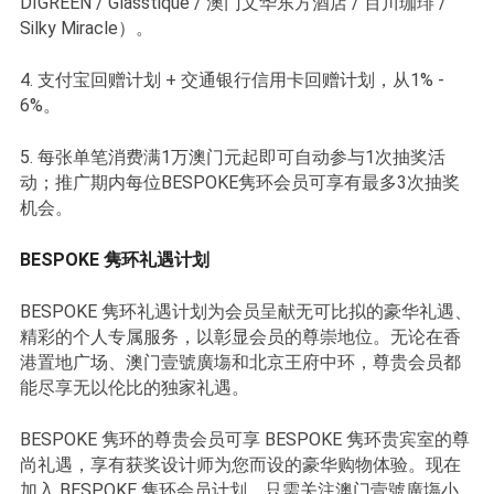
DIGREEN / Glasstique / 澳门文华东方酒店 / 百川珈琲 /
Silky Miracle）。
4. 支付宝回赠计划 + 交通银行信用卡回赠计划，从1% -
6%。
5. 每张单笔消费满1万澳门元起即可自动参与1次抽奖活
动；推广期内每位BESPOKE隽环会员可享有最多3次抽奖
机会。
BESPOKE 隽环礼遇计划
BESPOKE 隽环礼遇计划为会员呈献无可比拟的豪华礼遇、
精彩的个人专属服务，以彰显会员的尊崇地位。无论在香
港置地广场、澳门壹號廣塲和北京王府中环，尊贵会员都
能尽享无以伦比的独家礼遇。
BESPOKE 隽环的尊贵会员可享 BESPOKE 隽环贵宾室的尊
尚礼遇，享有获奖设计师为您而设的豪华购物体验。现在
加入 BESPOKE 隽环会员计划，只需关注澳门壹號廣塲小