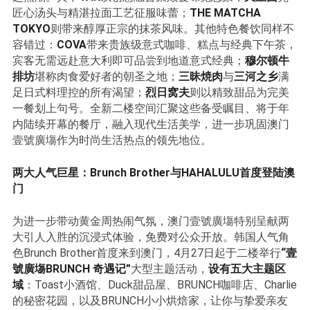
匠心汤头与精湛拉面工艺征服味蕾；
THE MATCHA
TOKYO
则带来醇厚正宗的抹茶风味。其他特色餐饮同样不
容错过：
COVA
带来贵族级意式咖啡、糕点与经典下午茶，
宾客无需远赴意大利即可品尝到地道意式经典；
穆尔顿牛
排坊
堪称肉食爱好者的朝圣之地；
三昧焼肉
与
三河之乡
满
足日式料理控的所有渴望；
烈日窝夫
则以精致甜品为完美
一餐划上句号。全新二楼空间汇聚这些备受瞩目、将于年
内陆续开幕的餐厅，融入现代生活美学，进一步巩固澳门
壹號廣塲作为时尚生活热点的领先地位。
两大人气巨星：Brunch Brother与HAHALULU首度登陆澳
门
为进一步带动黄金周热闹气氛，澳门壹號廣塲特别呈献两
大引人入胜的沉浸式体验，免费对公众开放。韩国人气角
色Brunch Brother首度来到澳门，4月27日起于二楼举行
“壹
號廣塲BRUNCH 奇遇记”
大型主题活动，
设有五大主题区
域
：Toast小酒馆、Duck甜品屋、BRUNCH咖啡店、Charlie
的秘密花园，以及BRUNCH小小烘焙家，让你与挚爱亲友