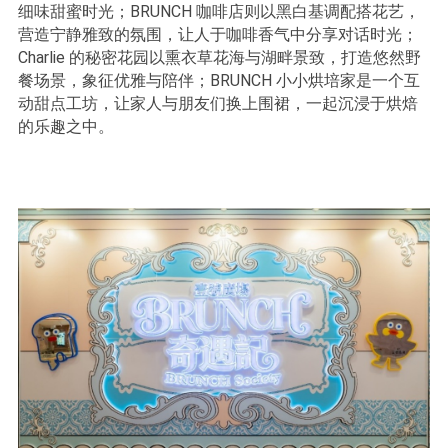
细味甜蜜时光；BRUNCH 咖啡店则以黑白基调配搭花艺，
营造宁静雅致的氛围，让人于咖啡香气中分享对话时光；
Charlie 的秘密花园以熏衣草花海与湖畔景致，打造悠然野
餐场景，象征优雅与陪伴；BRUNCH 小小烘培家是一个互
动甜点工坊，让家人与朋友们换上围裙，一起沉浸于烘焙
的乐趣之中。