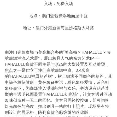
入场：免费入场
地点：澳门壹號廣塲地面层中庭
地址：澳门外港新填海区沙格斯大马路
由澳门壹號廣塲与美高梅合办的“美高梅 × HAHALULU × 壹
號廣塲潮流艺术展”，展出极具人气的东方艺术IP——
HAHALULU多款不同主题与形态的大型装置及互动雕塑，
焦点之一是伫立于澳门壹號廣塲中庭、3.4米高
的“HAHALULU福愿葫芦树”，树上缀满不同颜色的葫芦，其
中绿色象征健康，黄色象征财运，粉色象征爱情，蓝色则
象征事业，为商场注入满满祝福与欢乐。旁边设有葫芦造
型的半透明镜面装置“HAHALULU幻彩镜”，让宾客透过互动
趣味创造独一无二的回忆。宾客只需轻按按钮，即可切换
灯光颜色与亮度，拍出别具一格的打卡照片。现场另有特
别设计的展示柜，陈列多款色彩缤纷的迷你版