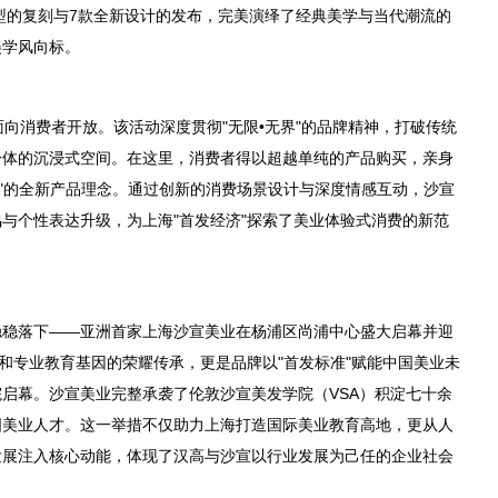
造型的复刻与7款全新设计的发布，完美演绎了经典美学与当代潮流的
美学风向标。
面向消费者开放。该活动深度贯彻"无限•无界"的品牌精神，打破传统
一体的沉浸式空间。在这里，消费者得以超越单纯的产品购买，亲身
理"的全新产品理念。通过创新的消费场景设计与深度情感互动，沙宣
与个性表达升级，为上海"首发经济"探索了美业体验式消费的新范
稳稳落下——亚洲首家上海沙宣美业在杨浦区尚浦中心盛大启幕并迎
和专业教育基因的荣耀传承，更是品牌以"首发标准"赋能中国美业未
启幕。沙宣美业完整承袭了伦敦沙宣美发学院（VSA）积淀七十余
国美业人才。这一举措不仅助力上海打造国际美业教育高地，更从人
发展注入核心动能，体现了汉高与沙宣以行业发展为己任的企业社会