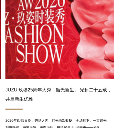
JUZUI玖姿25周年大秀「循光新生」 光起二十五载，
共启新生优雅
2026年8月5日晚，秀场之内，灯光渐次收拢，全场暗下。一束追光
刺破静谧，由聚而散、由散而归，最终聚焦于T台中央——光落，