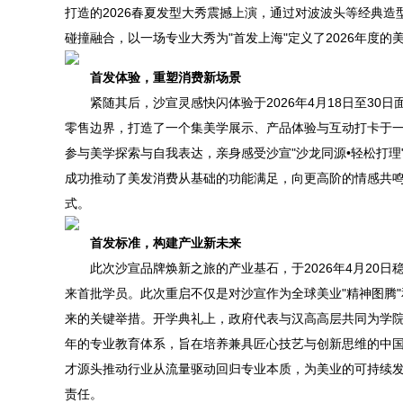
打造的2026春夏发型大秀震撼上演，通过对波波头等经典
碰撞融合，以一场专业大秀为"首发上海"定义了2026年度的
首发体验，重塑消费新场景
紧随其后，沙宣灵感快闪体验于2026年4月18日至30日
零售边界，打造了一个集美学展示、产品体验与互动打卡于
参与美学探索与自我表达，亲身感受沙宣"沙龙同源•轻松打
成功推动了美发消费从基础的功能满足，向更高阶的情感共鸣
式。
首发标准，构建产业新未来
此次沙宣品牌焕新之旅的产业基石，于2026年4月20日
来首批学员。此次重启不仅是对沙宣作为全球美业"精神图腾"
来的关键举措。开学典礼上，政府代表与汉高高层共同为学院
年的专业教育体系，旨在培养兼具匠心技艺与创新思维的中
才源头推动行业从流量驱动回归专业本质，为美业的可持续
责任。