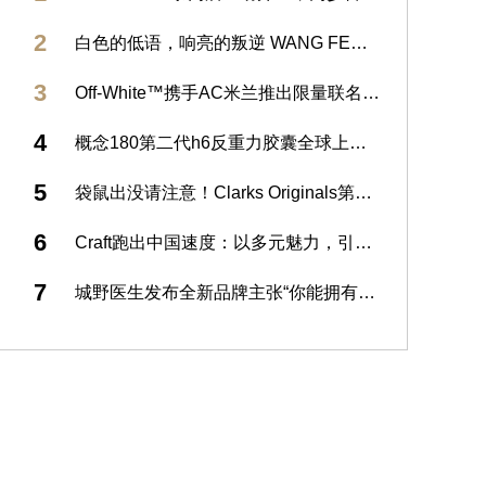
2
白色的低语，响亮的叛逆 WANG FENG COUTURE 2025秋冬系列发布
3
Off-White™携手AC米兰推出限量联名T恤 助力体育改变世界行动
4
概念180第二代h6反重力胶囊全球上市发布 重塑骨相之美，开启口服2.0时代
5
袋鼠出没请注意！Clarks Originals第二届袋鼠鞋日重磅开「箱」
6
Craft跑出中国速度：以多元魅力，引领耐力运动新风尚
7
城野医生发布全新品牌主张“你能拥有更多” 以全新VC100高光精粹水赋能肌肤不设限